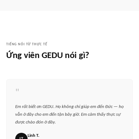
TIẾNG NÓI TỪ THỰC TẾ
Ứng viên GEDU nói gì?
"
Em rất biết ơn GEDU. Họ không chỉ giúp em đến Đức — họ
vẫn ở đây cho em đến tận bây giờ. Em cảm thấy thực sự
được chào đón ở đây.
Linh T.
LT