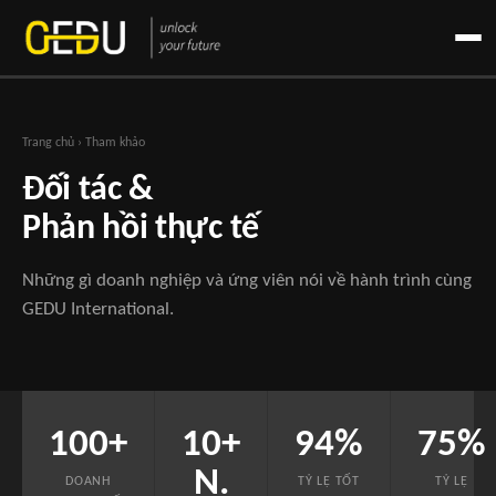
Trang chủ
› Tham khảo
Đối tác &
Phản hồi thực tế
Những gì doanh nghiệp và ứng viên nói về hành trình cùng
GEDU International.
100+
10+
94%
75%
N.
DOANH
TỶ LỆ TỐT
TỶ LỆ