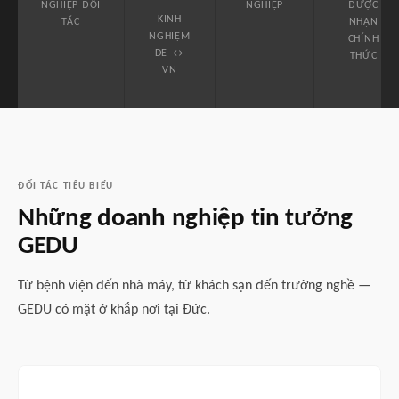
NGHIỆP ĐỐI
NGHIỆP
ĐƯỢC
KINH
TÁC
NHẬN
NGHIỆM
CHÍNH
DE ↔
THỨC
VN
ĐỐI TÁC TIÊU BIỂU
Những doanh nghiệp tin tưởng
GEDU
Từ bệnh viện đến nhà máy, từ khách sạn đến trường nghề —
GEDU có mặt ở khắp nơi tại Đức.